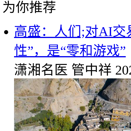
为你推荐
高盛：人们;对AI
性”，是“零和游戏”
潇湘名医
管中祥
20