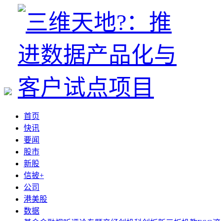
首页
快讯
要闻
股市
新股
信披+
公司
港美股
数据