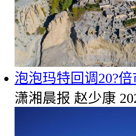
泡泡玛特回调20?倍市
潇湘晨报
赵少康
20