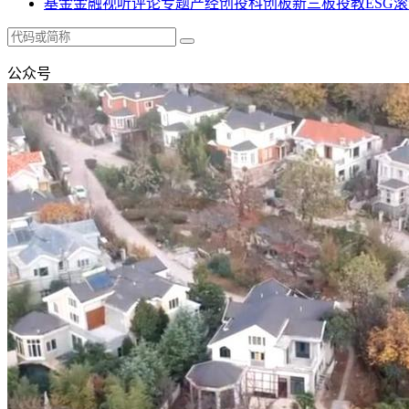
基金
金融
视听
评论
专题
产经
创投
科创板
新三板
投教
ESG
滚
公众号