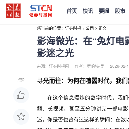
首页
快讯
要闻
股市
您当前的位置：
证券时报
>
公司
>
正文
影海微光：在“兔灯电
影迷之光
来源：证券时报网
作者：罗伯特·吴
2026-02-1
寻光而往：为何在喧嚣时代，我们
点赞
在这个信息爆炸的数字时代，我们
频、长视频、甚至五分钟讲完一部电影
迷，你是否也曾有过这样的瞬间：在数