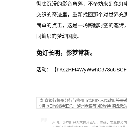
彻底沉浸的影音角落，不🎯妨来到兔灯
交织的奇迹里，重新找回那个对世界充
简单的点击，这是一场跨越时空的邀请
同编织的梦幻国度。
兔灯长明，影梦常新。
活动：【
hKszRFt4WyWwhC373uUSCF
南;京银行杭州分行与杭州市富阳区人民政府签署
9月.8日增减持汇总：泸州老窖等3股增持 德龙激
声明：证券时报力求信息真实、准确，文章提及内