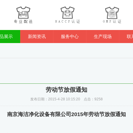
品展示
新闻资讯
服务中心
生产现场
联
劳动节放假通知
发布日期：2015-4-28 10:15:20 点击：9258
南京海洁净化设备有限公司2015年劳动节放假通知