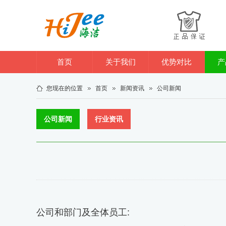
首页
关于我们
优势对比
产
您现在的位置
首页
新闻资讯
公司新闻
公司新闻
行业资讯
公司和部门及全体员工: