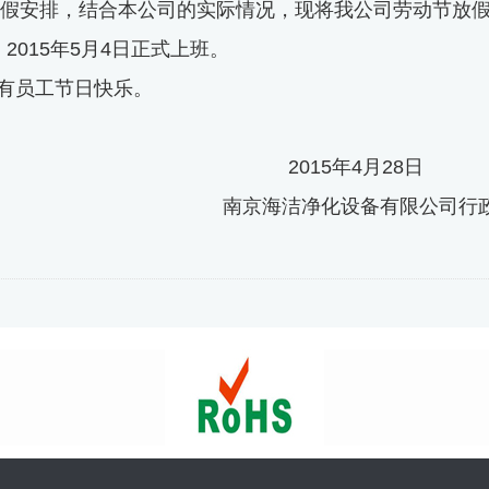
放假安排，结合本公司的实际情况，现将我公司劳动节放
，2015年5月4日正式上班。
有员工节日快乐。
年4月28日
设备有限公司行政